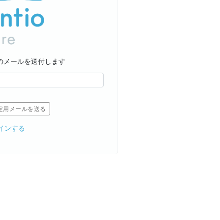
のメールを送付します
定用メールを送る
インする